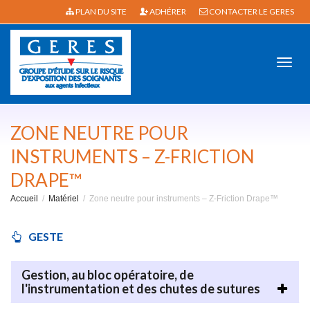
PLAN DU SITE
ADHÉRER
CONTACTER LE GERES
Active
ZONE NEUTRE POUR
INSTRUMENTS – Z-FRICTION
DRAPE™
navig
Accueil
Matériel
Zone neutre pour instruments – Z-Friction Drape™
GESTE
Gestion, au bloc opératoire, de
l'instrumentation et des chutes de sutures