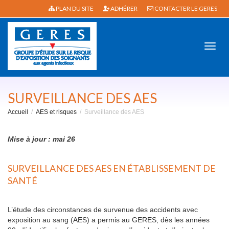
PLAN DU SITE
ADHÉRER
CONTACTER LE GERES
Active
SURVEILLANCE DES AES
Accueil
AES et risques
Surveillance des AES
navig
Mise à jour : mai 26
SURVEILLANCE DES AES EN ÉTABLISSEMENT DE
SANTÉ
L’étude des circonstances de survenue des accidents avec
exposition au sang (AES) a permis au GERES, dès les années