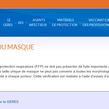
LE
AGENTS
MATÉRIELS
VACCINATIO
AES
GERES
INFECTIEUX
DE PROTECTION
DES PROFESSION
DU MASQUE
otection respiratoire (FFP) ne doit pas présenter de fuite importante à
 taille unique de masque ne peut pas convenir à toutes les morphologie
é à chaque porteur. Cette vérification est réalisée à l’aide d’essais d’aj
er le GERES