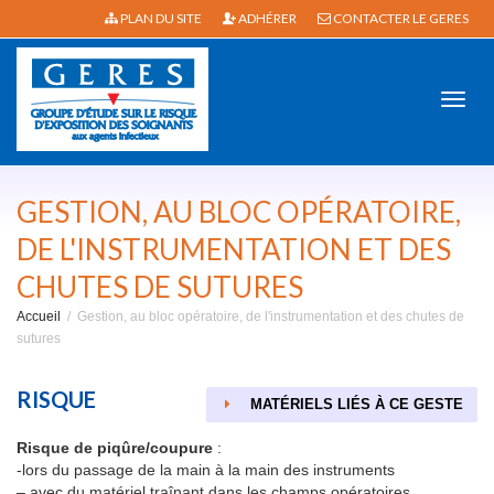
PLAN DU SITE
ADHÉRER
CONTACTER LE GERES
Active
GESTION, AU BLOC OPÉRATOIRE,
DE L'INSTRUMENTATION ET DES
CHUTES DE SUTURES
navig
Accueil
Gestion, au bloc opératoire, de l'instrumentation et des chutes de
sutures
RISQUE
MATÉRIELS LIÉS À CE GESTE
Risque de piqûre/coupure
:
-lors du passage de la main à la main des instruments
– avec du matériel traînant dans les champs opératoires