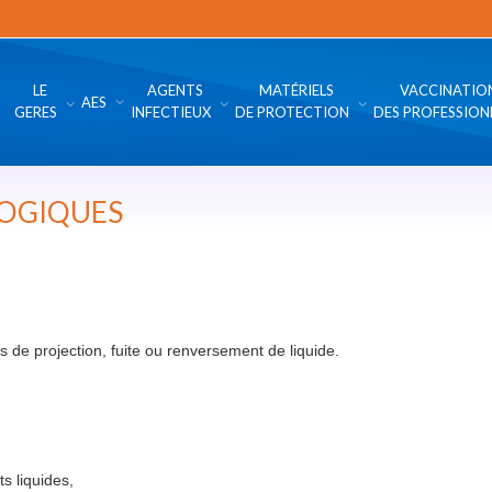
LE
AGENTS
MATÉRIELS
VACCINATIO
AES
GERES
INFECTIEUX
DE PROTECTION
DES PROFESSION
LOGIQUES
s de projection, fuite ou renversement de liquide.
ts liquides,