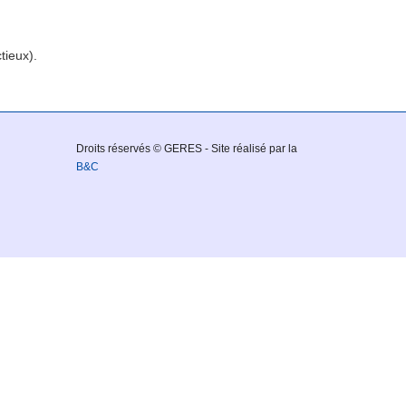
tieux).
Droits réservés © GERES - Site réalisé par la
B&C