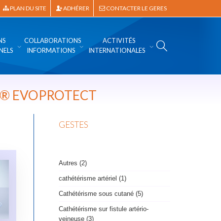
PLAN DU SITE
ADHÉRER
CONTACTER LE GERES
NS
COLLABORATIONS
ACTIVITÉS
NELS
INFORMATIONS
INTERNATIONALES
TE® EVOPROTECT
GESTES
Autres (2)
cathétérisme artériel (1)
Cathétérisme sous cutané (5)
Cathétérisme sur fistule artério-
veineuse (3)