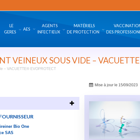
LE
AGENTS
MATÉRIELS
VACCINATIO
AES
GERES
INFECTIEUX
DE PROTECTION
DES PROFESSION
NT VEINEUX SOUS VIDE – VACUET
s vide – VACUETTE® EVOPROTECT
Mise à jour le 15/09/2023
FOURNISSEUR
reiner Bio One
ce SAS