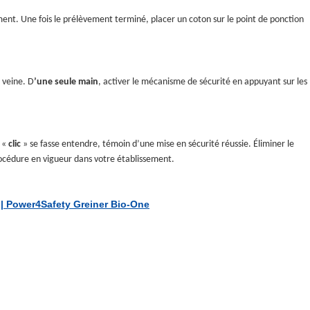
ment. Une fois le prélèvement terminé, placer un coton sur le point de ponction
a veine. D
’une seule main
, activer le mécanisme de sécurité en appuyant sur les
n «
clic
» se fasse entendre, témoin d’une mise en sécurité réussie. Éliminer le
procédure en vigueur dans votre établissement.
| Power4Safety Greiner Bio-One
: