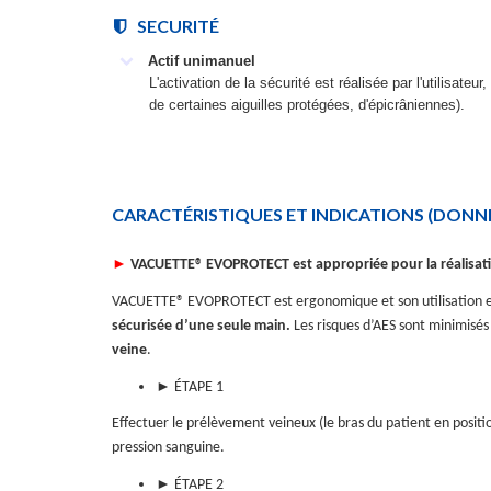
SECURITÉ
Actif unimanuel
L'activation de la sécurité est réalisée par l'utilisateu
de certaines aiguilles protégées, d'épicrâniennes).
CARACTÉRISTIQUES ET INDICATIONS
(DONNÉ
►
VACUETTE® EVOPROTECT est appropriée pour la réalisat
VACUETTE® EVOPROTECT est ergonomique et son utilisation est 
sécurisée d’une seule main.
Les risques d’AES sont minimisés 
veine
.
► ÉTAPE 1
Effectuer le prélèvement veineux (le bras du patient en positio
pression sanguine.
► ÉTAPE 2