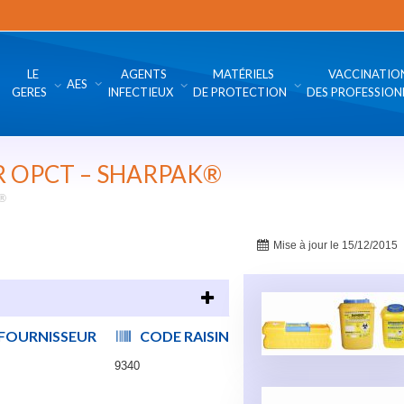
LE
AGENTS
MATÉRIELS
VACCINATIO
AES
GERES
INFECTIEUX
DE PROTECTION
DES PROFESSION
R OPCT – SHARPAK®
K®
Mise à jour le 15/12/2015
FOURNISSEUR
CODE RAISIN
9340