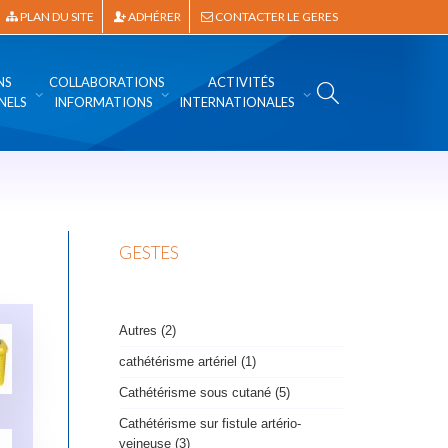
PLAN DU SITE
ADHÉRER
CONTACTER LE GERES
NS
COLLABORATIONS
ACTIVITÉS
NELS
INFORMATIONS
INTERNATIONALES
GESTES
Autres (2)
cathétérisme artériel (1)
Cathétérisme sous cutané (5)
Cathétérisme sur fistule artério-
veineuse (3)