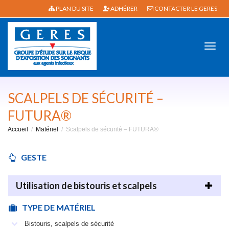
PLAN DU SITE
ADHÉRER
CONTACTER LE GERES
Active
SCALPELS DE SÉCURITÉ –
FUTURA®
Accueil
Matériel
Scalpels de sécurité – FUTURA®
navig
GESTE
Utilisation de bistouris et scalpels
TYPE DE MATÉRIEL
Bistouris, scalpels de sécurité