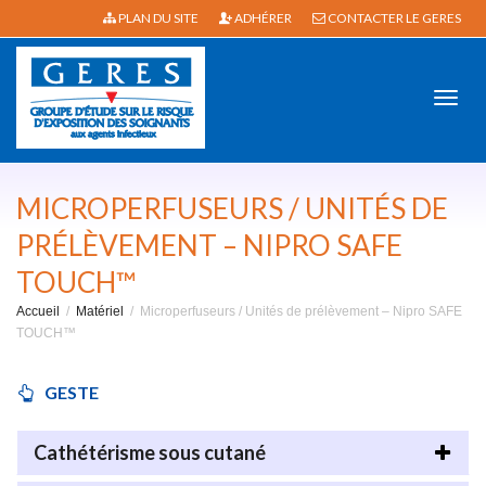
PLAN DU SITE
ADHÉRER
CONTACTER LE GERES
Active
MICROPERFUSEURS / UNITÉS DE
PRÉLÈVEMENT – NIPRO SAFE
TOUCH™
navig
Accueil
Matériel
Microperfuseurs / Unités de prélèvement – Nipro SAFE
TOUCH™
GESTE
Cathétérisme sous cutané