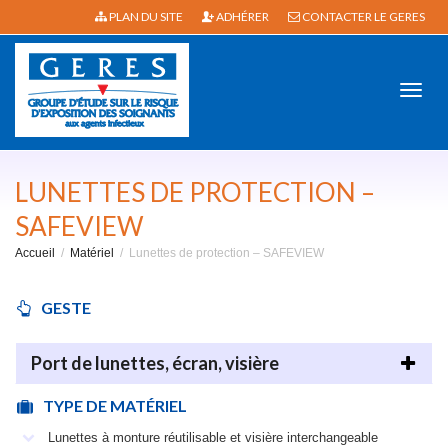
PLAN DU SITE
ADHÉRER
CONTACTER LE GERES
Active
LUNETTES DE PROTECTION –
SAFEVIEW
Accueil
Matériel
Lunettes de protection – SAFEVIEW
navig
GESTE
Port de lunettes, écran, visière
TYPE DE MATÉRIEL
Lunettes à monture réutilisable et visière interchangeable