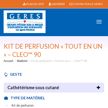
PLAN DU SITE
ADHÉRER
CONTACTER LE GERES
Active
KIT DE PERFUSION « TOUT EN UN
» – CLEO™ 90
Accueil
Matériel
Kit de perfusion « Tout en un » – Cleo™ 90
navig
GESTE
Cathétérisme sous cutané
TYPE DE MATÉRIEL
Kit de perfusion