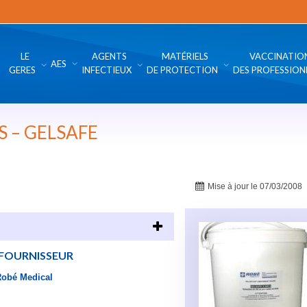
LE
AGENTS
MATÉRIELS
VACCINATIO
AES
GERES
INFECTIEUX
DE PROTECTION
DES PROFESSION
 – GELSAFE
Mise à jour le 07/03/2008
FOURNISSEUR
obé Medical