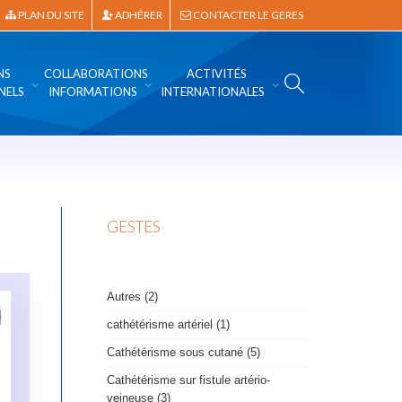
PLAN DU SITE
ADHÉRER
CONTACTER LE GERES
NS
COLLABORATIONS
ACTIVITÉS
NELS
INFORMATIONS
INTERNATIONALES
GESTES
Autres (2)
cathétérisme artériel (1)
Cathétérisme sous cutané (5)
Cathétérisme sur fistule artério-
veineuse (3)