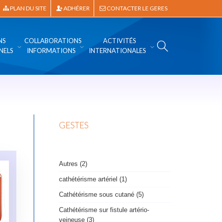
PLAN DU SITE
ADHÉRER
CONTACTER LE GERES
NS
COLLABORATIONS
ACTIVITÉS
NELS
INFORMATIONS
INTERNATIONALES
GESTES
Autres (2)
cathétérisme artériel (1)
Cathétérisme sous cutané (5)
Cathétérisme sur fistule artério-
veineuse (3)