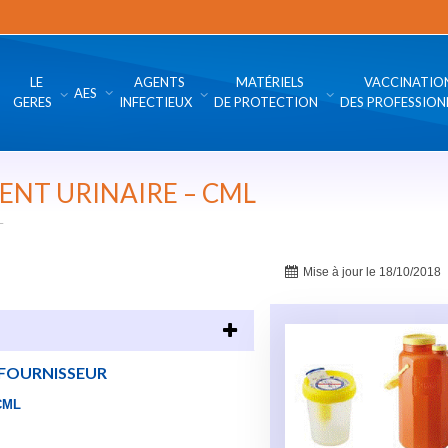
LE
AGENTS
MATÉRIELS
VACCINATIO
AES
GERES
INFECTIEUX
DE PROTECTION
DES PROFESSION
ENT URINAIRE – CML
L
Mise à jour le 18/10/2018
FOURNISSEUR
CML