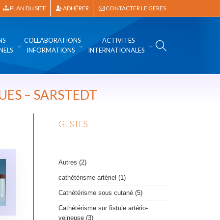
PLAN DU SITE
ADHÉRER
CONTACTER LE GERES
NS
COLLABORATIONS
ACTIVITÉS
NELS
INFORMATIONS
INTERNATIONALES
UES – SARSTEDT
GESTES
Autres (2)
cathétérisme artériel (1)
Cathétérisme sous cutané (5)
Cathétérisme sur fistule artério-
veineuse (3)