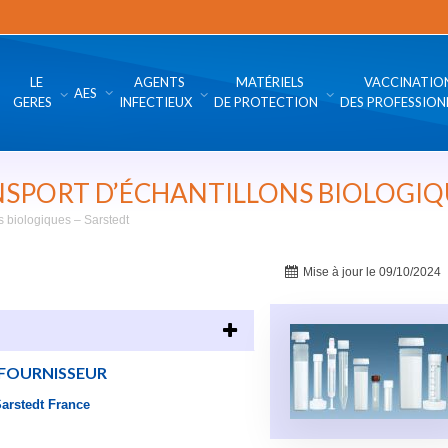
LE
AGENTS
MATÉRIELS
VACCINATIO
AES
GERES
INFECTIEUX
DE PROTECTION
DES PROFESSION
SPORT D’ÉCHANTILLONS BIOLOGIQ
s biologiques – Sarstedt
Mise à jour le 09/10/2024
FOURNISSEUR
arstedt France