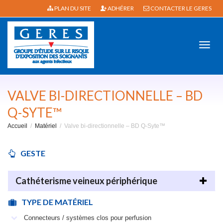
PLAN DU SITE
ADHÉRER
CONTACTER LE GERES
Active
VALVE BI-DIRECTIONNELLE – BD
Q-SYTE™
Accueil
Matériel
Valve bi-directionnelle – BD Q-Syte™
navig
GESTE
Cathéterisme veineux périphérique
TYPE DE MATÉRIEL
Connecteurs / systèmes clos pour perfusion