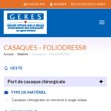
PLAN DU SITE
ADHÉRER
CONTACTER LE GERES
Active
CASAQUES – FOLIODRESS®
Accueil
Matériel
Casaques – FOLIODRESS®
navig
GESTE
Port de casaque chirurgicale
TYPE DE MATÉRIEL
Casaques chirurgicales en non-tissé à usage unique