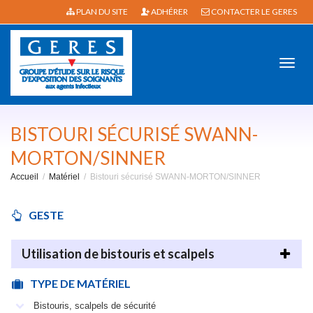
PLAN DU SITE
ADHÉRER
CONTACTER LE GERES
Active
BISTOURI SÉCURISÉ SWANN-
MORTON/SINNER
Accueil
Matériel
Bistouri sécurisé SWANN-MORTON/SINNER
navig
GESTE
Utilisation de bistouris et scalpels
TYPE DE MATÉRIEL
Bistouris, scalpels de sécurité