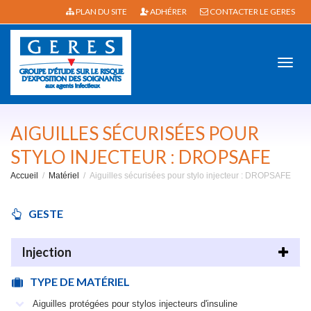
PLAN DU SITE
ADHÉRER
CONTACTER LE GERES
Active
AIGUILLES SÉCURISÉES POUR
STYLO INJECTEUR : DROPSAFE
Accueil
Matériel
Aiguilles sécurisées pour stylo injecteur : DROPSAFE
navig
GESTE
Injection
TYPE DE MATÉRIEL
Aiguilles protégées pour stylos injecteurs d'insuline