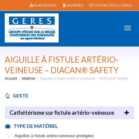
PLAN DU SITE
ADHÉRER
CONTACTER LE GERES
Active
AIGUILLE À FISTULE ARTÉRIO-
VEINEUSE – DIACAN® SAFETY
Accueil
Matériel
Aiguille à fistule artério-veineuse – DIACAN® Safety
navig
GESTE
Cathétérisme sur fistule artério-veineuse
TYPE DE MATÉRIEL
Aiguilles à fistule artério-veineuse protégées