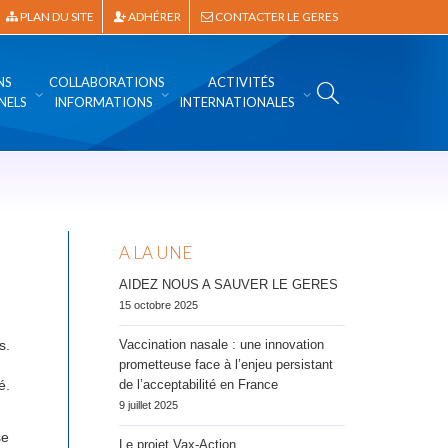
PLAN DU SITE
ADHÉRER
CONTACTER LE GERES
NS
COLLABORATIONS
ACTIVITÉS
NELS
INFORMATIONS
INTERNATIONALES
A LA UNE
AIDEZ NOUS A SAUVER LE GERES
15 octobre 2025
s.
Vaccination nasale : une innovation
prometteuse face à l’enjeu persistant
é.
de l’acceptabilité en France
9 juillet 2025
se
Le projet Vax-Action