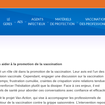
LE
AGENTS
MATÉRIELS
VACCINATIO
AES
GERES
INFECTIEUX
DE PROTECTION
DES PROFESSION
 aider à la promotion de la vaccination
 un rôle clé dans la promotion de la vaccination. Leur avis est l’un des
cision vaccinale. Cependant, engager une discussion sur la vaccination
mps, frustration cumulée, craintes de crispation voire relations tendue
nforcer l’hésitation plutôt que la dissiper. Face à ces enjeux, il est
nnels de santé pour aborder ces conversations avec confiance et efficacit
t le projet
Vax-Action
, qui vise à accompagner les professionnels de
ur de la vaccination contre la grippe saisonnière. L’intervention repo