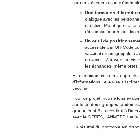
sur deux éléments complémentaire
Une formation d’introduct
dialogue avec les personnes
directive. Plutôt que de conv
réticences pour mieux les a
Un outil de positionnemen
accessible par QR-Code ou a
vaccination antigrippale avan
du vaccin. A travers un visue
les échanges, même brefs.
En combinant ces deux approches,
d’informations : elle vise à facili
vaccinal.
Pour ce projet, nous allons évalu
santé en deux groupes randomisés 
groupe contrôle accédant à l’inte
avec le GERES, l’ANMTEPH et la Dr
Un résumé du protocole est disponi