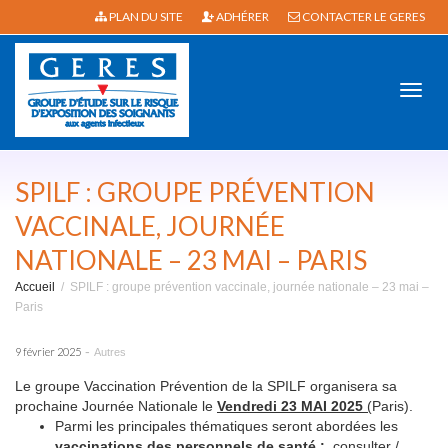
PLAN DU SITE
ADHÉRER
CONTACTER LE GERES
Active
SPILF : GROUPE PRÉVENTION
VACCINALE, JOURNÉE
NATIONALE – 23 MAI – PARIS
navig
Accueil
SPILF : groupe prévention vaccinale, journée nationale – 23 mai –
Paris
-
9 février 2025
Autres
Le groupe Vaccination Prévention de la SPILF organisera sa
prochaine Journée Nationale le
Vendredi 23 MAI 2025
(
Paris).
Parmi les principales thématiques seront abordées les
vaccinations des personnels de santé :
consulter /