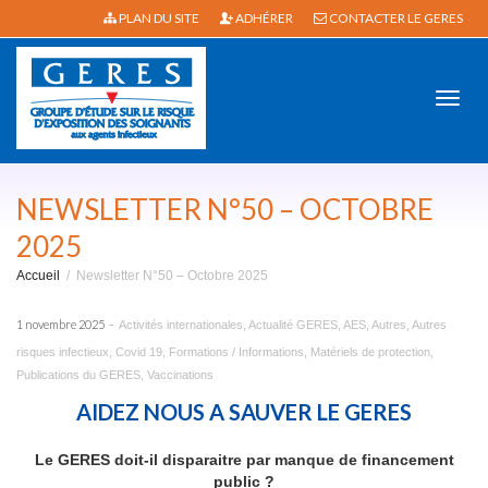
PLAN DU SITE
ADHÉRER
CONTACTER LE GERES
Active
NEWSLETTER N°50 – OCTOBRE
2025
Accueil
Newsletter N°50 – Octobre 2025
navig
-
1 novembre 2025
Activités internationales
,
Actualité GERES
,
AES
,
Autres
,
Autres
risques infectieux
,
Covid 19
,
Formations / Informations
,
Matériels de protection
,
Publications du GERES
,
Vaccinations
AIDEZ NOUS A SAUVER LE GERES
Le GERES doit-il disparaitre par manque de financement
public ?