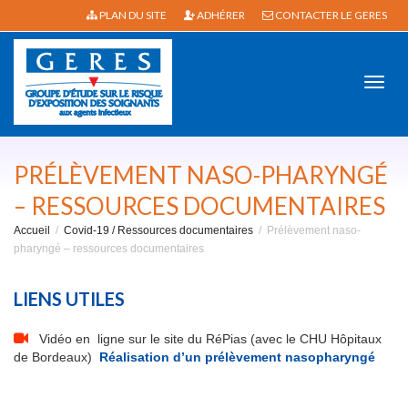
PLAN DU SITE
ADHÉRER
CONTACTER LE GERES
Active
PRÉLÈVEMENT NASO-PHARYNGÉ
– RESSOURCES DOCUMENTAIRES
Accueil
Covid-19 / Ressources documentaires
Prélèvement naso-
navig
pharyngé – ressources documentaires
LIENS UTILES
Vidéo en ligne sur le site du RéPias (avec le CHU Hôpitaux
de Bordeaux)
Réalisation d’un prélèvement nasopharyngé