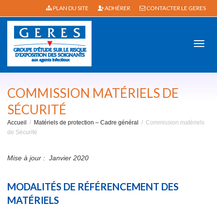
PLAN DU SITE
ADHÉRER
CONTACTER LE GERES
Active
COMMISSION MATÉRIELS DE
SÉCURITÉ
Accueil
Matériels de protection – Cadre général
Commission matériels
navig
de Sécurité
Mise à jour : Janvier 2020
MODALITÉS DE RÉFÉRENCEMENT DES
MATÉRIELS