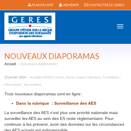
PLAN DU SITE
ADHÉRER
CONTACTER LE GERES
Active
NOUVEAUX DIAPORAMAS
Accueil
Nouveaux diaporamas
navig
-
21 janvier 2024
Actualité GERES
,
Autres
,
Autres risques infectieux
,
Formations /
Informations
,
Vaccinations
Trois nouveaux diaporamas sont en ligne :
Dans la rubrique : Surveillance des AES
La surveillance des AES n’est plus une priorité nationale mais
surveiller les AES au sein des ES reste réglementaire. Pour
continuer à les prévenir, avoir des données sur les circonstances
des AES actuels est indispensable