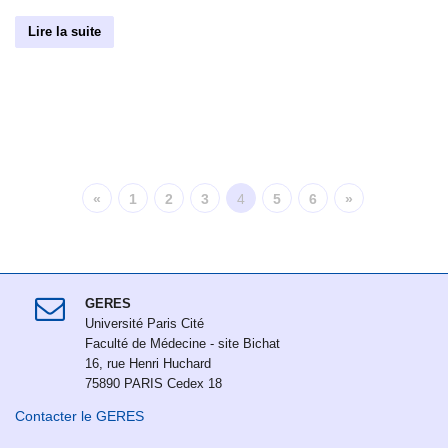
Lire la suite
«
1
2
3
4
5
6
»
GERES
Université Paris Cité
Faculté de Médecine - site Bichat
16, rue Henri Huchard
75890 PARIS Cedex 18
Contacter le GERES