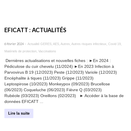
EFICATT : ACTUALITÉS
-
6 février 2024
Actualité GERES
,
AES
,
Autres
,
Autres risques infectieux
,
Covid 19
,
Matériels de protection
,
Vaccinations
Dernières actualisations et nouvelles fiches : ►En 2024 :
Pédiculose du cuir chevelu (11/2024) ►En 2023 Infection à
Parvovirus B 19 (12/2023) Peste (12/2023) Variole (12/2023)
Encéphalite à tiques (11/2023) Grippe (11/2023)
Leptospirose (10/2023) Monkeypox (09/2023) Brucellose
(06/2023) Coqueluche (06/2023) Fièvre Q (03/2023)
Rubéole (03/2023) Oreillons (02/2023) ► Accéder à la base de
données EFICATT ...
Lire la suite